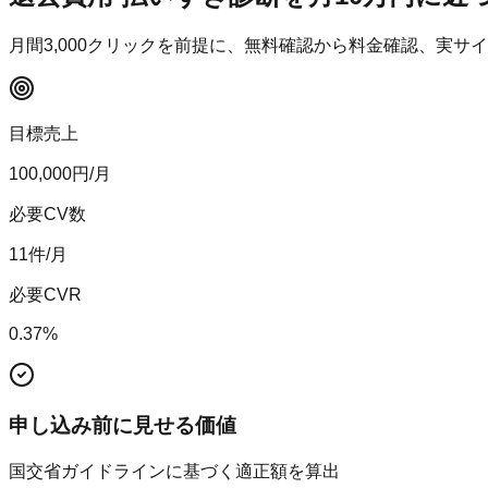
月間
3,000
クリックを前提に、無料確認から料金確認、実サイ
目標売上
100,000
円/月
必要CV数
11
件/月
必要CVR
0.37
%
申し込み前に見せる価値
国交省ガイドラインに基づく適正額を算出