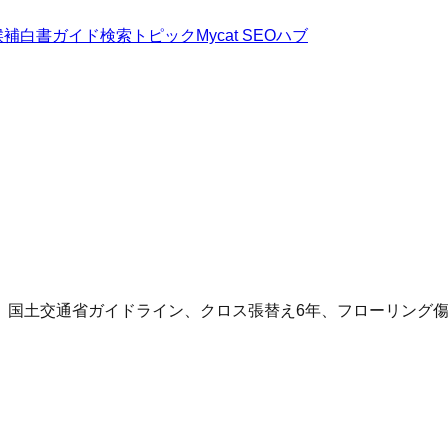
候補
白書
ガイド
検索トピック
Mycat SEOハブ
、国土交通省ガイドライン、クロス張替え6年、フローリング