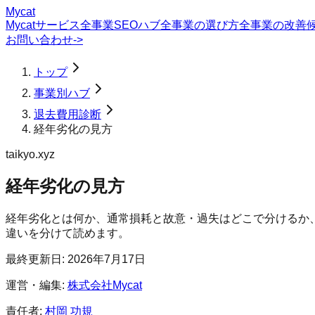
Mycat
Mycatサービス
全事業SEOハブ
全事業の選び方
全事業の改善
お問い合わせ
->
トップ
事業別ハブ
退去費用診断
経年劣化の見方
taikyo.xyz
経年劣化の見方
経年劣化とは何か、通常損耗と故意・過失はどこで分けるか
違いを分けて読めます。
最終更新日:
2026年7月17日
運営・編集:
株式会社Mycat
責任者:
村岡 功規