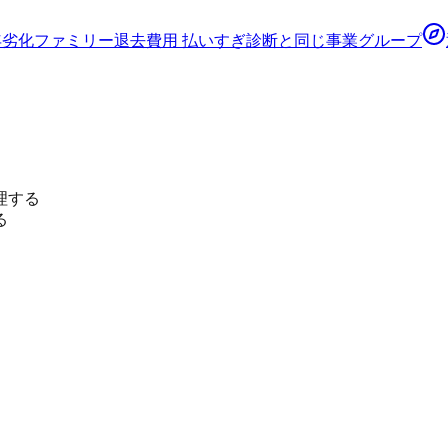
年劣化ファミリー
退去費用 払いすぎ診断
と同じ事業グループ
理する
る