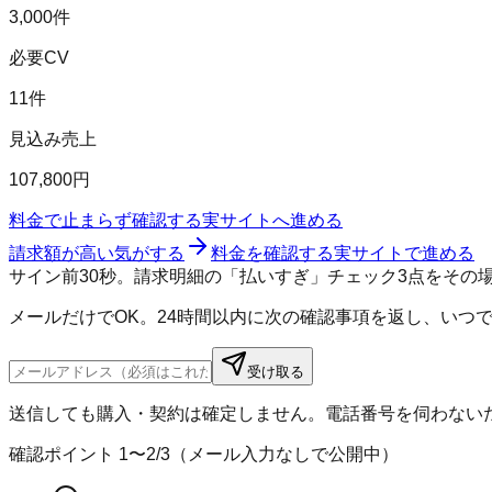
3,000件
必要CV
11件
見込み売上
107,800円
料金で止まらず確認する
実サイトへ進める
請求額が高い気がする
料金を確認する
実サイトで進める
サイン前30秒。請求明細の「払いすぎ」チェック3点をその
メールだけでOK。24時間以内に次の確認事項を返し、いつ
受け取る
送信しても購入・契約は確定しません。電話番号を伺わない
確認ポイント
1〜2
/
3
（メール入力なしで公開中）