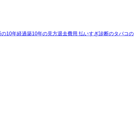
の10年経過
築10年の見方
退去費用 払いすぎ診断のタバコの