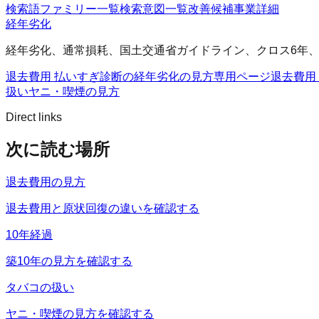
検索語ファミリー一覧
検索意図一覧
改善候補
事業詳細
経年劣化
経年劣化、通常損耗、国土交通省ガイドライン、クロス6年
退去費用 払いすぎ診断の経年劣化の見方
専用ページ
退去費用
扱い
ヤニ・喫煙の見方
Direct links
次に読む場所
退去費用の見方
退去費用と原状回復の違いを確認する
10年経過
築10年の見方を確認する
タバコの扱い
ヤニ・喫煙の見方を確認する