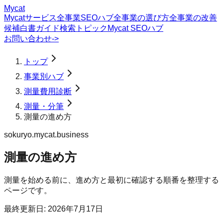
Mycat
Mycatサービス
全事業SEOハブ
全事業の選び方
全事業の改善
候補
白書
ガイド
検索トピック
Mycat SEOハブ
お問い合わせ
->
トップ
事業別ハブ
測量費用診断
測量・分筆
測量の進め方
sokuryo.mycat.business
測量の進め方
測量を始める前に、進め方と最初に確認する順番を整理する
ページです。
最終更新日:
2026年7月17日