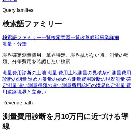
Query families
検索語ファミリー
検索語ファミリー一覧
検索意図一覧
改善候補
事業詳細
測量・分筆
境界確定測量費用、筆界特定、境界杭がない時、測量の種
類、分筆費用を確認したい検索
測量費用診断の土地 測量 費用
土地測量の見積条件
測量費用
診断の測量 進め方
測量の始め方
測量費用診断の現況測量 確
定測量 違い
測量種類の違い
測量費用診断の境界確定測量 費
用
道路境界と立会い
Revenue path
測量費用診断
を月10万円に近づける導
線