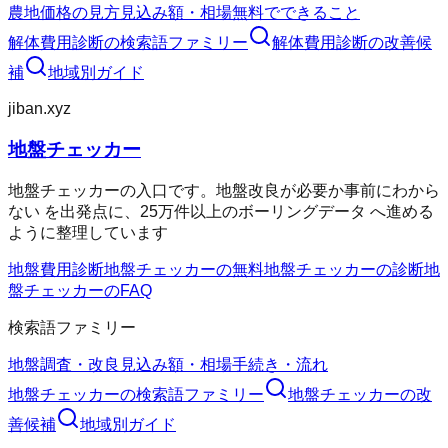
農地価格の見方
見込み額・相場
無料でできること
解体費用診断
の検索語ファミリー
解体費用診断
の改善候
補
地域別ガイド
jiban.xyz
地盤チェッカー
地盤チェッカーの入口です。地盤改良が必要か事前にわから
ない を出発点に、25万件以上のボーリングデータ へ進める
ように整理しています
地盤費用診断
地盤チェッカーの無料
地盤チェッカーの診断
地
盤チェッカーのFAQ
検索語ファミリー
地盤調査・改良
見込み額・相場
手続き・流れ
地盤チェッカー
の検索語ファミリー
地盤チェッカー
の改
善候補
地域別ガイド