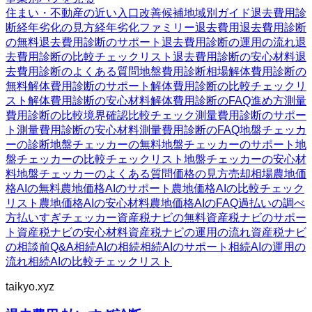
住まい・不動産の近い入口
改善候補
地域別ガイド
退去費用診
断
経年劣化の見方
経年劣化ファミリー
退去費用
退去費用診断
の無料
退去費用診断のサポート
退去費用診断の運用の流れ
退
去費用診断の比較チェックリスト
退去費用診断の安心材料
退
去費用診断のよくある質問
地盤費用診断
相場
解体費用診断の
無料
解体費用診断のサポート
解体費用診断の比較チェックリ
スト
解体費用診断の安心材料
解体費用診断のFAQ
進め方
測量
費用診断の比較
境界確認
比較チェック
測量費用診断のサポー
ト
測量費用診断の安心材料
測量費用診断のFAQ
地盤チェッカ
ーの診断
地盤チェッカーの無料
地盤チェッカーのサポート
地
盤チェッカーの比較チェックリスト
地盤チェッカーの安心材
料
地盤チェッカーのよくある質問
価格の見方
売却相場
農地価
格AIの無料
農地価格AIのサポート
農地価格AIの比較チェック
リスト
農地価格AIの安心材料
農地価格AIのFAQ
過払いの調べ
方
払いすぎチェッカー
資産税ナビの無料
資産税ナビのサポー
ト
資産税ナビの安心材料
資産税ナビの運用の流れ
資産税ナビ
の相談前Q&A
相続AIの相続
相続AIのサポート
相続AIの運用の
流れ
相続AIの比較チェックリスト
taikyo.xyz