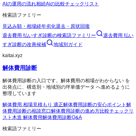
AIの運用の流れ
相続AIの比較チェックリスト
検索語ファミリー
見込み額・相場
経年劣化
退去・原状回復
退去費用 払いすぎ診断
の検索語ファミリー
退去費用 払い
すぎ診断
の改善候補
地域別ガイド
kaitai.xyz
解体費用診断
解体費用診断の入口です。解体費用の相場がわからない を
出発点に、構造別・地域別の坪単価データ へ進めるように
整理しています
解体費用 相場
見積もり 適正
解体費用診断の安心ポイント
解
体費用診断の相談窓口
解体費用診断の進め方
比較チェックリ
スト
木造 解体費用
解体費用診断Q&A
検索語ファミリー