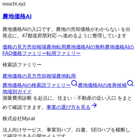
nouchi.xyz
農地価格AI
農地価格AIの入口です。農地の売却価格がわからない を出
発点に、47都道府県対応 へ進めるように整理しています
価格の見方
売却相場
農地転用
農地価格AIの無料
農地価格AIの
FAQ
価格ファミリー
転用ファミリー
検索語ファミリー
農地価格の見方
売却相場
農地転用
農地価格AI
の検索語ファミリー
農地価格AI
の改善候補
地域別ガイド
測量費用診断
を起点に、
住まい・不動産の近い入口
をまと
めて確認できます。
事業の選び方を見る
株式会社Mycat
法人向けサービス、事業別ハブ、白書、SEOハブを横断し
て確認できる公開サイトです。