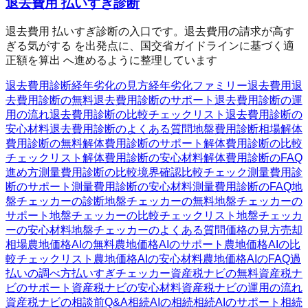
退去費用 払いすぎ診断
退去費用 払いすぎ診断の入口です。退去費用の請求が高す
ぎる気がする を出発点に、国交省ガイドラインに基づく適
正額を算出 へ進めるように整理しています
退去費用診断
経年劣化の見方
経年劣化ファミリー
退去費用
退
去費用診断の無料
退去費用診断のサポート
退去費用診断の運
用の流れ
退去費用診断の比較チェックリスト
退去費用診断の
安心材料
退去費用診断のよくある質問
地盤費用診断
相場
解体
費用診断の無料
解体費用診断のサポート
解体費用診断の比較
チェックリスト
解体費用診断の安心材料
解体費用診断のFAQ
進め方
測量費用診断の比較
境界確認
比較チェック
測量費用診
断のサポート
測量費用診断の安心材料
測量費用診断のFAQ
地
盤チェッカーの診断
地盤チェッカーの無料
地盤チェッカーの
サポート
地盤チェッカーの比較チェックリスト
地盤チェッカ
ーの安心材料
地盤チェッカーのよくある質問
価格の見方
売却
相場
農地価格AIの無料
農地価格AIのサポート
農地価格AIの比
較チェックリスト
農地価格AIの安心材料
農地価格AIのFAQ
過
払いの調べ方
払いすぎチェッカー
資産税ナビの無料
資産税ナ
ビのサポート
資産税ナビの安心材料
資産税ナビの運用の流れ
資産税ナビの相談前Q&A
相続AIの相続
相続AIのサポート
相続