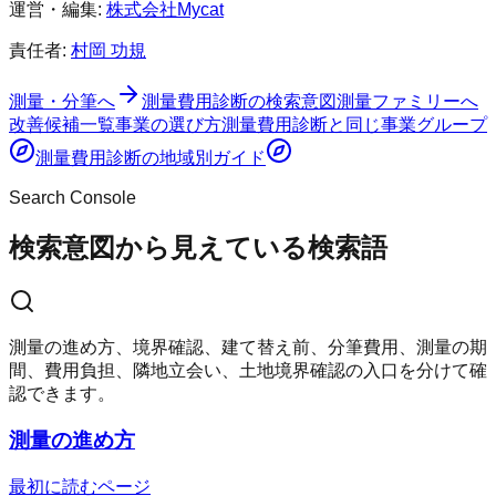
運営・編集:
株式会社Mycat
責任者:
村岡 功規
測量・分筆へ
測量費用診断
の検索意図
測量ファミリーへ
改善候補一覧
事業の選び方
測量費用診断
と同じ事業グループ
測量費用診断
の地域別ガイド
Search Console
検索意図から見えている検索語
測量の進め方、境界確認、建て替え前、分筆費用、測量の期
間、費用負担、隣地立会い、土地境界確認の入口を分けて確
認できます。
測量の進め方
最初に読むページ