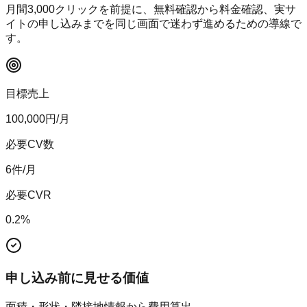
月間
3,000
クリックを前提に、無料確認から料金確認、実サ
イトの申し込みまでを同じ画面で迷わず進めるための導線で
す。
目標売上
100,000
円/月
必要CV数
6
件/月
必要CVR
0.2
%
申し込み前に見せる価値
面積・形状・隣接地情報から費用算出