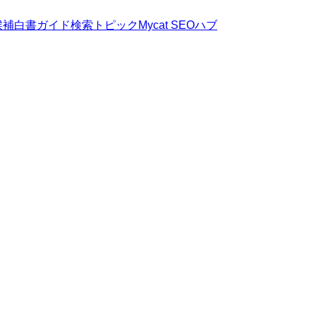
候補
白書
ガイド
検索トピック
Mycat SEOハブ