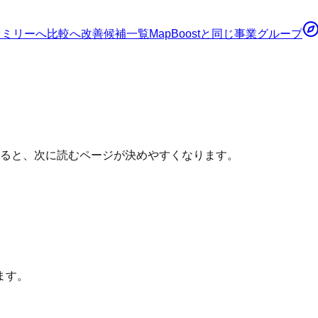
ァミリーへ
比較へ
改善候補一覧
MapBoost
と同じ事業グループ
分けると、次に読むページが決めやすくなります。
ます。