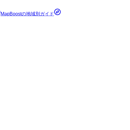
MapBoost
の地域別ガイド