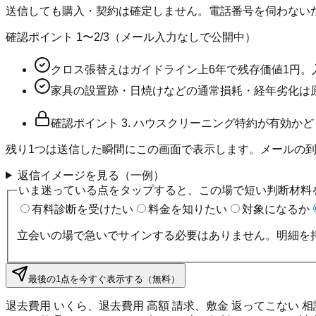
送信しても購入・契約は確定しません。電話番号を伺わない
確認ポイント
1〜2
/
3
（メール入力なしで公開中）
クロス張替えはガイドライン上6年で残存価値1円
家具の設置跡・日焼けなどの通常損耗・経年劣化は
確認ポイント
3
.
ハウスクリーニング特約が有効かど
残り
1
つは送信した瞬間にこの画面で表示します。メールの
返信イメージを見る（一例）
いま迷っている点をタップすると、この場で短い判断材料
有料診断を受けたい
料金を知りたい
対象になるか
立会いの場で急いでサインする必要はありません。明細を
最後の1点を今すぐ表示する（無料）
退去費用 いくら、退去費用 高額 請求、敷金 返ってこない 