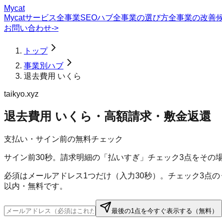
Mycat
Mycatサービス
全事業SEOハブ
全事業の選び方
全事業の改善
お問い合わせ
->
トップ
事業別ハブ
退去費用 いくら
taikyo.xyz
退去費用 いくら・高額請求・敷金返還
支払い・サイン前の無料チェック
サイン前30秒。請求明細の「払いすぎ」チェック3点をその
必須はメールアドレス1つだけ（入力30秒）。チェック3点
以内・無料です。
最後の1点を今すぐ表示する（無料）