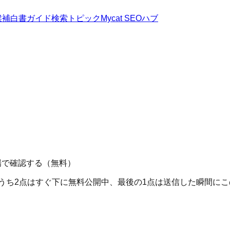
候補
白書
ガイド
検索トピック
Mycat SEOハブ
場で確認する（無料）
のうち2点はすぐ下に無料公開中、最後の1点は送信した瞬間に