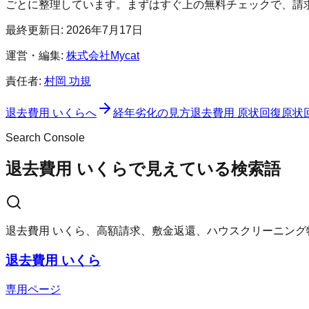
ごとに整理しています。まずはすぐ上の無料チェックで、請
最終更新日:
2026年7月17日
運営・編集:
株式会社Mycat
責任者:
村岡 功規
退去費用 いくらへ
経年劣化の見方
退去費用 原状回復
原状
Search Console
退去費用 いくらで見えている検索語
退去費用 いくら、高額請求、敷金返還、ハウスクリーニン
退去費用 いくら
専用ページ