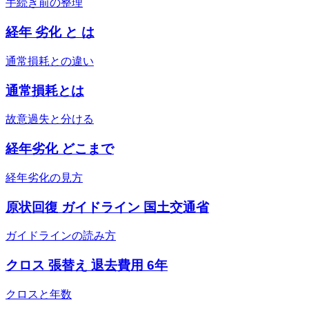
手続き前の整理
経年 劣化 と は
通常損耗との違い
通常損耗とは
故意過失と分ける
経年劣化 どこまで
経年劣化の見方
原状回復 ガイドライン 国土交通省
ガイドラインの読み方
クロス 張替え 退去費用 6年
クロスと年数