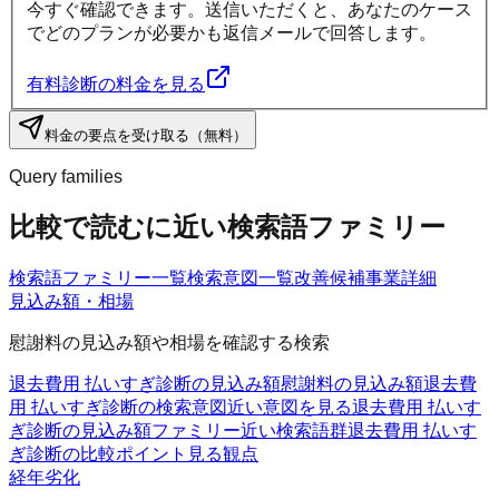
今すぐ確認できます。送信いただくと、あなたのケース
でどのプランが必要かも返信メールで回答します。
有料診断の料金を見る
料金の要点を受け取る（無料）
Query families
比較で読むに近い検索語ファミリー
検索語ファミリー一覧
検索意図一覧
改善候補
事業詳細
見込み額・相場
慰謝料の見込み額や相場を確認する検索
退去費用 払いすぎ診断の見込み額
慰謝料の見込み額
退去費
用 払いすぎ診断の検索意図
近い意図を見る
退去費用 払いす
ぎ診断の見込み額ファミリー
近い検索語群
退去費用 払いす
ぎ診断の比較ポイント
見る観点
経年劣化