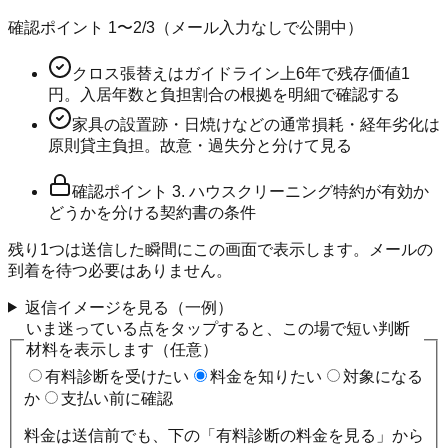
確認ポイント
1〜2
/
3
（メール入力なしで公開中）
クロス張替えはガイドライン上6年で残存価値1
円。入居年数と負担割合の根拠を明細で確認する
家具の設置跡・日焼けなどの通常損耗・経年劣化は
原則貸主負担。故意・過失分と分けて見る
確認ポイント
3
.
ハウスクリーニング特約が有効か
どうかを分ける契約書の条件
残り
1
つは送信した瞬間にこの画面で表示します。メールの
到着を待つ必要はありません。
返信イメージを見る（一例）
いま迷っている点をタップすると、この場で短い判断
材料を表示します（任意）
有料診断を受けたい
料金を知りたい
対象になる
か
支払い前に確認
料金は送信前でも、下の「有料診断の料金を見る」から