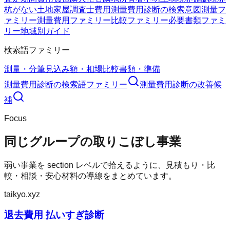
杭がない
土地家屋調査士費用
測量費用診断の検索意図
測量フ
ァミリー
測量費用ファミリー
比較ファミリー
必要書類ファミ
リー
地域別ガイド
検索語ファミリー
測量・分筆
見込み額・相場
比較
書類・準備
測量費用診断
の検索語ファミリー
測量費用診断
の改善候
補
Focus
同じグループの取りこぼし事業
弱い事業を section レベルで拾えるように、見積もり・比
較・相談・安心材料の導線をまとめています。
taikyo.xyz
退去費用 払いすぎ診断