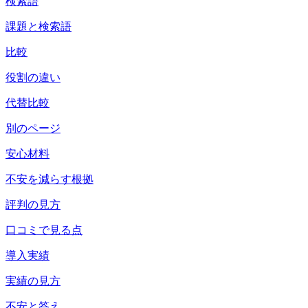
検索語
課題と検索語
比較
役割の違い
代替比較
別のページ
安心材料
不安を減らす根拠
評判の見方
口コミで見る点
導入実績
実績の見方
不安と答え