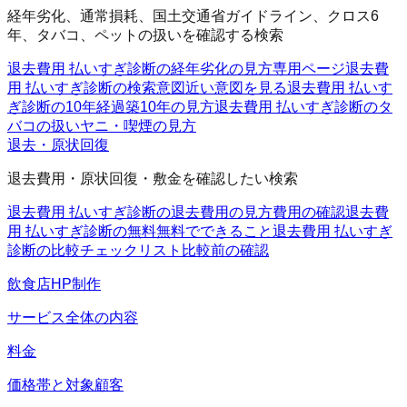
経年劣化、通常損耗、国土交通省ガイドライン、クロス6
年、タバコ、ペットの扱いを確認する検索
退去費用 払いすぎ診断の経年劣化の見方
専用ページ
退去費
用 払いすぎ診断の検索意図
近い意図を見る
退去費用 払いす
ぎ診断の10年経過
築10年の見方
退去費用 払いすぎ診断のタ
バコの扱い
ヤニ・喫煙の見方
退去・原状回復
退去費用・原状回復・敷金を確認したい検索
退去費用 払いすぎ診断の退去費用の見方
費用の確認
退去費
用 払いすぎ診断の無料
無料でできること
退去費用 払いすぎ
診断の比較チェックリスト
比較前の確認
飲食店HP制作
サービス全体の内容
料金
価格帯と対象顧客