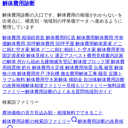
解体費用診断
解体費用診断の入口です。解体費用の相場がわからない を
出発点に、構造別・地域別の坪単価データ へ進めるように
整理しています
解体費用 相場
鉄骨造 解体費用
RC造 解体費用
解体費用 坪単
価
解体費用 30坪
解体費用 50坪
平屋 解体費用
解体業者 どこ
に頼む
空き家 解体 どこに頼む
相続した空き家 解体費用
更地
固定資産税 解体
見積もり 適正
アスベスト費用
見積書内訳
家
の解体 何から始める
建物滅失登記 解体後
ブロック塀 解体費
用
残置物 処分 解体費用
火災後 解体費用
地震 台風 被害 解体
狭小地 解体費用
井戸 浄化槽 撤去費用
解体工事 騒音 近隣ト
ラブル
無料 解体費用
空き家解体 補助金 自治体
解体費用診断
の改善候補
解体相場ファミリー
見積もりファミリー
無料診断
ファミリー
解体費用診断のよくある質問
地域別ガイド
検索語ファミリー
農地価格の見方
見込み額・相場
無料でできること
解体費用診断
の検索語ファミリー
解体費用診断
の改善候