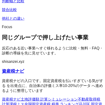
判断軸と比較
競合比較
他社との違い
Focus
同じグループで押し上げたい事業
反応のある近い事業へすぐ移れるように比較・無料・FAQ・
診断の導線を先に見せています。
shisanzei.xyz
資産税ナビ
資産税ナビの入口です。固定資産税を払いすぎている気がす
る を出発点に、自治体の評価ミス率10-20%のデータ へ進め
るように整理しています
資産税ナビ
土地評価額 計算シミュレーション
不動産取得税
計算
課税ミス全国
固定資産税 税率 ランキング
品川区 固定資