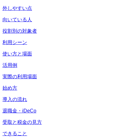
外しやすい点
向いている人
役割別の対象者
利用シーン
使い方と場面
活用例
実際の利用場面
始め方
導入の流れ
退職金・iDeCo
受取と税金の見方
できること