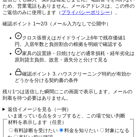
ため、営業電話もありません。メールアドレスは、この件の
ご返信のみに使用します（
プライバシーポリシー
）。
確認ポイント
1〜2
/
3
（メール入力なしで公開中）
クロス張替えはガイドライン上6年で残存価値1
円。入居年数と負担割合の根拠を明細で確認する
家具の設置跡・日焼けなどの通常損耗・経年劣化は
原則貸主負担。故意・過失分と分けて見る
確認ポイント
3
.
ハウスクリーニング特約が有効か
どうかを分ける契約書の条件
残り
1
つは送信した瞬間にこの画面で表示します。メールの
到着を待つ必要はありません。
返信イメージを見る（一例）
いま迷っている点をタップすると、この場で短い判断
材料を表示します（任意）
有料診断を受けたい
料金を知りたい
対象になる