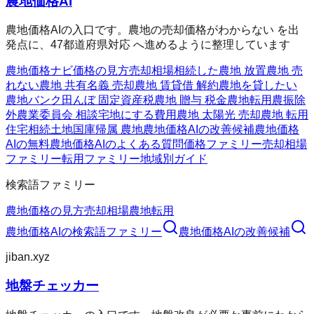
農地価格AI
農地価格AIの入口です。農地の売却価格がわからない を出
発点に、47都道府県対応 へ進めるように整理しています
農地価格ナビ
価格の見方
売却相場
相続した農地 放置
農地 売
れない
農地 共有名義 売却
農地 賃貸借 解約
農地を貸したい
農地バンク
田んぼ 固定資産税
農地 贈与 税金
農地転用
農振除
外
農業委員会 相談
宅地にする費用
農地 太陽光 売却
農地 転用
住宅
相続土地国庫帰属 農地
農地価格AIの改善候補
農地価格
AIの無料
農地価格AIのよくある質問
価格ファミリー
売却相場
ファミリー
転用ファミリー
地域別ガイド
検索語ファミリー
農地価格の見方
売却相場
農地転用
農地価格AI
の検索語ファミリー
農地価格AI
の改善候補
jiban.xyz
地盤チェッカー