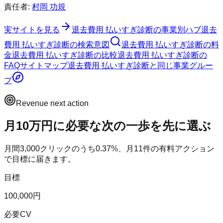
責任者:
村岡 功規
実サイトを見る
退去費用 払いすぎ診断
の事業別ハブ
退去
費用 払いすぎ診断
の検索意図
退去費用 払いすぎ診断
の料
金
退去費用 払いすぎ診断
の比較
退去費用 払いすぎ診断
の
FAQ
サイトマップ
退去費用 払いすぎ診断
と同じ事業グルー
プ
Revenue next action
月10万円に必要な次の一歩を先に選ぶ
月間
3,000
クリックのうち
0.37
%、月
11
件の有料アクション
で目標に届きます。
目標
100,000円
必要CV