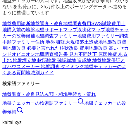
地盤チェッカーの入口です。地盤改良が必要か事前にわから
ない を出発点に、25万件以上のボーリングデータ へ進める
ように整理しています
地盤費用診断
地盤調査・改良
地盤調査費用
SWS試験費用
土
地購入前の地盤
地盤サポートマップ
液状化マップ
地盤チェッ
カーの改善候補
地盤調査ファミリー
地盤費用ファミリー
調査
手順ファミリー
住所 地盤 確認
大規模盛土造成地
地盤改良費
用
地盤改良 必要と言われた
柱状改良 費用
地盤改良 高い セカ
ンドオピニオン
地盤調査報告書 見方
不同沈下 原因
擁壁 ある
土地 地盤
埋立地 軟弱地盤 確認
崖地 造成地 地盤
地盤保証と
は
ハウスメーカー 地盤調査 タイミング
地盤チェッカーのよ
くある質問
地域別ガイド
検索語ファミリー
地盤調査・改良
見込み額・相場
手続き・流れ
地盤チェッカー
の検索語ファミリー
地盤チェッカー
の改
善候補
kaitai.xyz