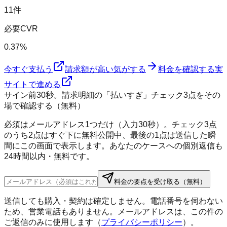
11件
必要CVR
0.37%
今すぐ支払う
請求額が高い気がする
料金を確認する
実
サイトで進める
サイン前30秒。請求明細の「払いすぎ」チェック3点をその
場で確認する（無料）
必須はメールアドレス1つだけ（入力30秒）。チェック3点
のうち2点はすぐ下に無料公開中、最後の1点は送信した瞬
間にこの画面で表示します。あなたのケースへの個別返信も
24時間以内・無料です。
料金の要点を受け取る（無料）
送信しても購入・契約は確定しません。電話番号を伺わない
ため、営業電話もありません。メールアドレスは、この件の
ご返信のみに使用します（
プライバシーポリシー
）。