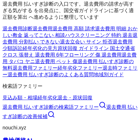
退去費用 払いすぎ診断の入口です。退去費用の請求が高す
ぎる気がする を出発点に、国交省ガイドラインに基づく適
正額を算出 へ進めるように整理しています
退去費用診断
退去費用
退去費用 高額 請求
退去費用 明細 おか
しい
敷金 返ってこない 相談
ハウスクリーニング 特約 退去
退
去費用 分割払い できない
退去立会い サイン 拒否
退去費用
少額訴訟
経年劣化の見方
原状回復 ガイドライン 国土交通省
クロス 張替え 退去費用 6年
フローリング 傷 退去費用
退去費
用 タバコ ヤニ
退去費用 ペット 傷
退去費用 払いすぎ診断の
無料
退去費用ファミリー
経年劣化ファミリー
退去時ファミリ
ー
退去費用 払いすぎ診断のよくある質問
地域別ガイド
検索語ファミリー
見込み額・相場
経年劣化
退去・原状回復
退去費用 払いすぎ診断
の検索語ファミリー
退去費用 払い
すぎ診断
の改善候補
nouchi.xyz