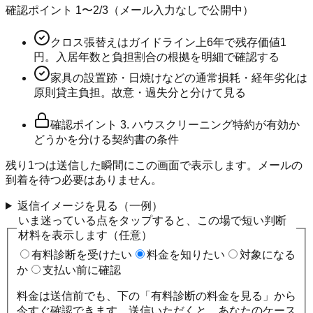
確認ポイント
1〜2
/
3
（メール入力なしで公開中）
クロス張替えはガイドライン上6年で残存価値1
円。入居年数と負担割合の根拠を明細で確認する
家具の設置跡・日焼けなどの通常損耗・経年劣化は
原則貸主負担。故意・過失分と分けて見る
確認ポイント
3
.
ハウスクリーニング特約が有効か
どうかを分ける契約書の条件
残り
1
つは送信した瞬間にこの画面で表示します。メールの
到着を待つ必要はありません。
返信イメージを見る（一例）
いま迷っている点をタップすると、この場で短い判断
材料を表示します（任意）
有料診断を受けたい
料金を知りたい
対象になる
か
支払い前に確認
料金は送信前でも、下の「有料診断の料金を見る」から
今すぐ確認できます。送信いただくと、あなたのケース