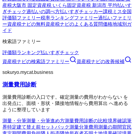
産税
大阪市 固定資産税 いくら
固定資産税 新潟市 平均
払いす
ぎチェック
過払いの調べ方
払いすぎチェッカー
課税ミス全国
評価額ファミリー
税率ランキングファミリー
過払いファミリ
ー
資産税ナビの無料
資産税ナビのよくある質問
価格
地域別ガ
イド
検索語ファミリー
評価額
ランキング
払いすぎチェック
資産税ナビ
の検索語ファミリー
資産税ナビ
の改善候補
sokuryo.mycat.business
測量費用診断
測量費用診断の入口です。確定測量の費用がわからない を
出発点に、面積・形状・隣接地情報から費用算出 へ進める
ように整理しています
測量・分筆
測量・分筆
進め方
測量費用診断の比較
境界確認
筆
界特定
建て替え前
セットバック測量
分筆費用
測量の期間
官民
査定期間
費用負担
隣人拒否
隣地所有者不明
土地境界確認
境界