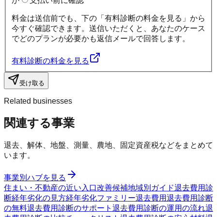
か
支払い前に確認
料金は送信前でも、下の「有料診断の料金を見る」から
今すぐ確認できます。送信いただくと、あなたのケース
でどのプランが必要かも返信メールで回答します。
有料診断の料金を見る
受け取る
Related businesses
関連する事業
退去、解体、地盤、測量、農地、固定資産税などをまとめて
います。
事業別ハブを見る
住まい・不動産の近い入口
改善候補
地域別ガイド
退去費用診
断
経年劣化の見方
経年劣化ファミリー
退去費用
退去費用診断
の無料
退去費用診断のサポート
退去費用診断の運用の流れ
退