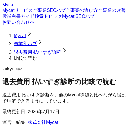
Mycat
Mycatサービス
全事業SEOハブ
全事業の選び方
全事業の改善
候補
白書
ガイド
検索トピック
Mycat SEOハブ
お問い合わせ
->
Mycat
事業別ハブ
退去費用 払いすぎ診断
比較で読む
taikyo.xyz
退去費用 払いすぎ診断
の
比較で読む
退去費用 払いすぎ診断を、他のMycat導線と比べながら役割
で理解できるようにしています。
最終更新日:
2026年7月17日
運営・編集:
株式会社Mycat